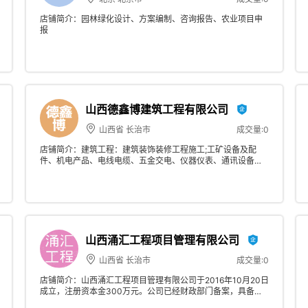
店铺简介：园林绿化设计、方案编制、咨询报告、农业项目申
报
山西德鑫博建筑工程有限公司
山西省 长治市
成交量:0
店铺简介：建筑工程：建筑装饰装修工程施工;工矿设备及配
件、机电产品、电线电缆、五金交电、仪器仪表、通讯设备
（除生产、经营安装卫星广播电视地面接收设施）、电子产
品、钢材、建筑材料、塑料制品、橡胶制品、金属制品、办公
用品及设备、计算机软硬件及耗材销售；建筑机械设备租赁；
设计、制作、发布、代理国内外广告；标识标牌制作；园林绿
化工程。
山西涌汇工程项目管理有限公司
山西省 长治市
成交量:0
店铺简介：山西涌汇工程项目管理有限公司于2016年10月20日
成立，注册资本金300万元。公司已经财政部门备案，具备政
府采购代理资格；已经建设厅批准，具备工程造价咨询乙级资