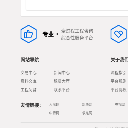
设、地理信息系统工程的企业。 公司具备精准的专业技术水
平，对工程咨询、测绘、土地行业相关业务、政策等有充分的
了解和研究。公司现有在职员工7人，其 中高级工程师1人,工程
师2人,助理工程师4人。专业技术人员占公司总人数的90%，公
司已发展成为一支知识化、年轻化的专业队伍。公司 拥有各类
专业仪器设备10余台，包括飞马无人机、大疆无人机、GPS、
全站仪、水准仪、手持测距仪、大幅面绘图仪等。公司经过几
全过程工程咨询
专业
年的 工作实践，在测绘航空摄影、遥感测绘、工程测量、不动
综合性服务平台
产测绘、土地勘界测量、数据库建设、地理信息系统工程等方
面积累了丰富的 经验。公司以全野外数字化采集技术为基础，
以内外业一体化作业为保证，结合用户要求，凭借强大的专业
技术能力和良好的社会信誉， 完成了数字化地形地籍测绘、工
程测量、地理信息系统构建等多项工程，工程合格率达到
网站导航
关于我
100%，为用户提供了准确可靠的基础数据，赢得 了普遍赞
誉。 山西铭图测绘科技有限公司将继续秉承“诚实守信、争创一
流”的经营理念，发扬“团结、严谨、务实、创新”的企业精神，
交易中心
新闻中心
流程指引
坚持 “以质量争信誉、以技术求发展、以管理创效益”的经营方
针，致力于空间信息资源开发，向数字化中国、数字化地球的
资料文库
租赁大厅
平台规则
更高目标奋进； 用现代化经营理念、先进的科技手段，为服务
型政府的高效管理及科学快速决策提供有力的技术保障，为数
工程问答
联系平台
平台协议
字城市的建设提供一流的专业 服务和解决方案，为空间信息的
社会化发展做出新的贡献。
友情链接：
人民网
新华网
央视网
中青网
求是网