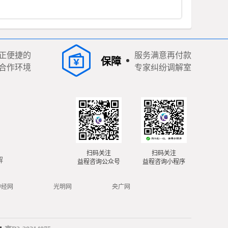
监理；国土空间规划编制；建设工程质量检测；文物保护工程
勘察。一般项目：工程造价咨询业务；消防技术服务；工程管
理服务；工程技术服务（规划管理、勘察、设计、监理除
外）；规划设计管理；建筑材料销售；信息技术咨询服务；计
算机及办公设备维修。
正便捷的
服务满意再付款
保障
合作环境
专家纠纷调解室
扫码关注
扫码关注
解
益程咨询公众号
益程咨询小程序
中经网
光明网
央广网