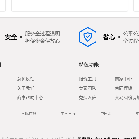
质（暂定期一年）。公司位于长治市西大街280号，现有办公
面积310平米，其地理位置优越，交通便捷。公司主要业务是
工程招标代理、政府采购招标代理、工程造价咨询。
服务全过程透明
公平公
安全
省心
担保资金保放心
全过程
们
特色功能
意见反馈
报价工具
商家中心
关于我们
专家团队
合同模板
商家帮助中心
免费入驻
交易纠纷调
国际在线
中国日报
中国网