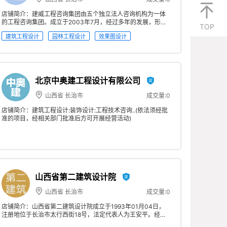
店铺简介：建威工程咨询集团由五个独立法人咨询机构为一体
的工程咨询集团。成立于2003年7月，经过多年的发展，形成
TOP
了以工程咨询、工程规划、工程勘察、工程设计、工程造价、
建筑工程设计
园林工程设计
效果图设计
招标代理、工程监理、全过程工程咨询和全过程造价管理为主
要经营业务的综合性项目管理服务的工程咨询专业机构。集团
自成立以来，始终秉承“客户至上，诚信经营”的经营理念，以
高质量服务为主要经营宗旨，始终保持专业严谨的工作态度，
具有多项工程专业资质证书，业务范围涉及建筑、装饰装修、
市政公用、公路交通、水利水电、风景园林、农林业、电子信
北京中奥建工程设计有限公司
息等国民经济和社会发展各个领域的建设项目。
山西省 长治市
成交量:0
店铺简介：建筑工程设计:装饰设计:工程技术咨询..(依法须经批
准的项目，经相关部门批准后方可开展经营活动)
山西省第二建筑设计院
山西省 长治市
成交量:0
店铺简介：山西省第二建筑设计院成立于1993年01月04日，
注册地位于长治市太行西街18号，法定代表人为王安平。经营
范围包括许可项目：建设工程设计；建设工程勘察；建设工程