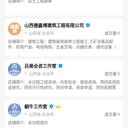
店铺简介：岩土工程勘察
山西德鑫博建筑工程有限公司
山西省 长治市
成交量:0
店铺简介：建筑工程：建筑装饰装修工程施工;工矿设备及配
件、机电产品、电线电缆、五金交电、仪器仪表、通讯设备（除
生产、经营安装卫星广播电视地面接收设施）、电子产品、钢
材、建筑材料、塑料制品、橡胶制品、金属制品、办公用品及设
备、计算机软硬件及耗材销售；建筑机械设备租赁；设计、制
吕昊全咨工作室
作、发布、代理国内外广告；标识标牌制作；园林绿化工程。
山西省 长治市
成交量:0
店铺简介：全过程工程咨询，内容包含：规划咨询、项目投资机
会研究、项目可行性研究、项目申请、资金申请、项目前期策
划、环境咨询、社会稳定风险分析、安全风险评价、前期评估咨
询、节能评估等各个方面内容。店铺本人有着20多年的现场生产
管理经验，全过程咨询服务，对项目前期策划，咨询，中期的施
蜗牛工作室
工管理，及后期的后评价工作全过程管理
山西省 长治市
成交量:0
店铺简介：全过程造价