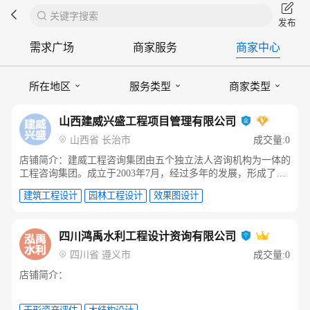
关键字搜索
需求广场
商家服务
商家中心
所在地区
服务类型
商家类型
山西建威兴盛工程项目管理有限公司
山西省 长治市
成交量:0
店铺简介：建威工程咨询集团由五个独立法人咨询机构为一体的
工程咨询集团。成立于2003年7月，经过多年的发展，形成了以
工程咨询、工程规划、工程勘察、工程设计、工程造价、招标代
理、工程监理、全过程工程咨询和全过程造价管理为主要经营业
建筑工程设计
园林工程设计
效果图设计
务的综合性项目管理服务的工程咨询专业机构。集团自成立以
来，始终秉承“客户至上，诚信经营”的经营理念，以高质量服务
四川鸿禹水利工程设计资询有限公司
为主要经营宗旨，始终保持专业严谨的工作态度，具有多项工程
专业资质证书，业务范围涉及建筑、装饰装修、市政公用、公路
四川省 遵义市
成交量:0
交通、水利水电、风景园林、农林业、电子信息等国民经济和社
店铺简介：
会发展各个领域的建设项目。