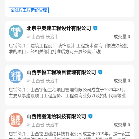
北京中奥建工程设计有限公司
山西省 长治市
成交量:0
店铺简介：建筑工程设计:装饰设计:工程技术咨询..(依法须经批
全过程工程造价管理
准的项目，经相关部门批准后方可开展经营活动)
山西宇恒工程项目管理有限公司
山西省 长治市
成交量:0
店铺简介：山西宇恒工程项目管理有限公司成立于2020年8月，
主要从事建设项目工程造价、工程咨询业务以及招标代理等业
务。公司拥有建设部批准的乙级工程咨询资质，现已拥有一批长
期从事专业造价工作的资深专家及业务骨干，是一个专业精湛、
经验丰富的工作团队。根据国家建设部行政许可，公司工程造价
山西铭图测绘科技有限公司
业务主要包括：投资估算、概预算编制和审核、工程量清单和标
山西省 长治市
成交量:0
底编制、投标报价的编制和审核、工程结算及竣工结（决）算的
编制与审核、工程造价经济纠纷的鉴定和仲裁、合同咨询、工程
店铺简介：山西铭图测绘科技有限公司成立于2019年，是一家主
造价咨询全过程项目管理等业务。我公司招标代理业务主要包括