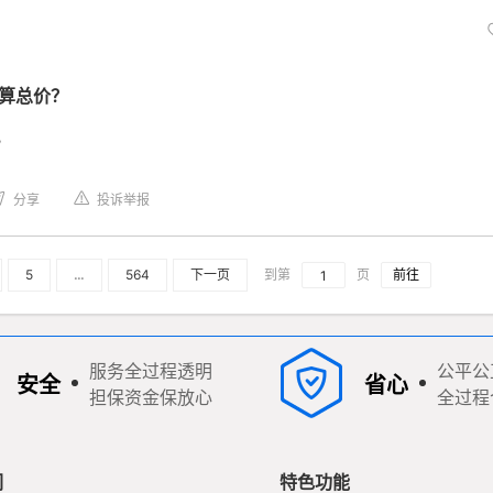
结算总价？
？
分享
投诉举报
5
…
564
下一页
到第
页
服务全过程透明
公平公
安全
省心
担保资金保放心
全过程
们
特色功能