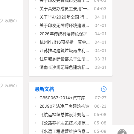
关于印发完善城市更新工程
04-03
项目建设实施 管理机制可复
制经验做法清单的通知
关于高效办成员工录用“一
04-03
件事”的实施意见
关于举办2026年全国 行业
04-01
收藏(0)
职业技能竞赛——第二届 全
国住房城乡建设行业职业 技
关于印发无障碍环境建设可
04-01
能大赛的通知
复制经验做法 清单（第一
批）的通知
2026年传统村落特色保护区
04-01
建设工作竞争性评审结果公
示
杭州推出16项举措 真金白
04-01
银护航“建筑强市”
江苏推动建筑垃圾再生利用
04-01
行业高质量发展
住房城乡建设部关于注册公
03-31
用设备、电气工程师执业的
通知
湖南长沙规范绿色建筑标识
03-31
管理
收藏(0)
最新文档
GB50067-2014+汽车库、
07-27
修车库、停车场设计防火规
范
26J907 洁净厂房建筑构造
06-23
《航运枢纽总体设计规范》
05-08
(JTS 182-1-2026)
《公路养护决策技术规范》
05-08
（JTG/T 5310-2026）
《水运工程运营维护信息模
05-08