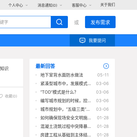
关于我们
个人中心
消息通知(
0
)
客服中心
或
发布需求
我要提问
最新回答
知识
地下室背水面防水做法
05-11
紧凑型城市中，发展模式的
03-06
优缺点有哪些？
“TOD”模式是什么？
03-06
收藏(0)
编写城市规划的时候，控制
03-06
性详细规划的主要内容有哪
几个方面？
城市规划中，“五级三类”规
03-06
划体系指什么？
如何确保现场安全文明施工
01-28
符合《建筑施工安全检查标
准》（JGJ59-2011）？
混凝土浇筑过程中突降暴
01-28
雨，作为现场负责人会如何
处理？
房建工程从基础到主体结构
01-28