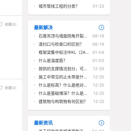
的施工流程
城市管线工程的分类？
01-23
收藏(0)
最新解决
石膏吊顶与墙面阴角开裂的
06-19
原因及措施是什么？
清扫口与检查口的区别？
06-19
框架梁集中标注中KL（2A）
01-04
和KL（2B）的意思?
什么是温度筋？
01-03
按拱的支撑情况划分，可以
12-29
分为哪些？
施工中常见的止水带是什
12-25
么，什么是止水带？
什么是标高？什么是绝对标
12-25
收藏(0)
高、相对标高？
什么是基础埋深？什么是深
12-22
基础、浅基础？
建筑物与构筑物有何区别？
12-22
最新资讯