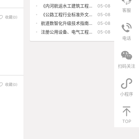
型应用标准》(JTS/T 340-
2026)
《内河航运水工建筑工程定
05-08
额》（JTS-T 275-1—
客服
2019）局部修订（整治建
《公路工程行业标准外文版
05-08
收藏(0)
筑物护岸工程部分）
编译管理导则》（JTG
1004-2026）
航道数智化升级技术指南
05-08
（2026年版）
注册公用设备、电气工程师
05-08
执业签字盖章文件目录
电话
扫码关注
收藏(0)
小程序
TOP